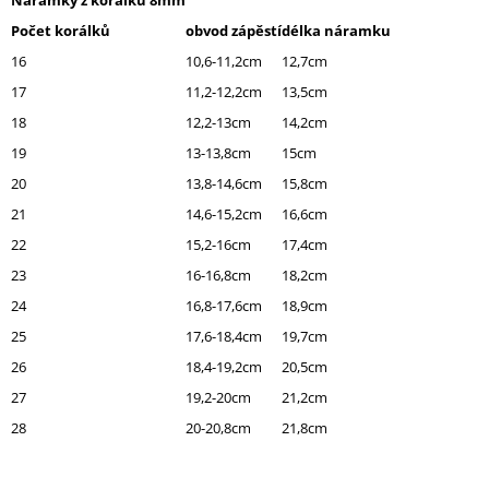
Náramky z korálků 8mm
J
Počet korálků
obvod zápěstí
délka náramku
E
M
16
10,6-11,2cm
12,7cm
E
17
11,2-12,2cm
13,5cm
18
12,2-13cm
14,2cm
BERAN
S
19
13-13,8cm
15cm
MINERÁLEM
20
13,8-14,6cm
15,8cm
GRANÁT
50
21
14,6-15,2cm
16,6cm
Kč
22
15,2-16cm
17,4cm
23
16-16,8cm
18,2cm
24
16,8-17,6cm
18,9cm
25
17,6-18,4cm
19,7cm
26
18,4-19,2cm
20,5cm
27
19,2-20cm
21,2cm
28
20-20,8cm
21,8cm