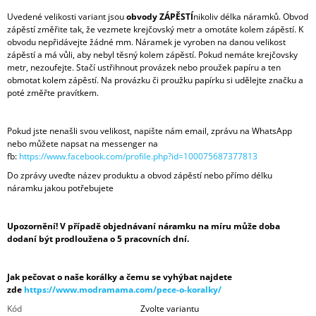
Uvedené velikosti variant jsou
obvody ZÁPĚSTÍ
nikoliv délka náramků. Obvod
zápěstí změřite tak, že vezmete krejčovský metr a omotáte kolem zápěstí. K
obvodu nepřidávejte žádné mm. Náramek je vyroben na danou velikost
zápěstí a má vůli, aby nebyl těsný kolem zápěstí. Pokud nemáte krejčovsky
metr, nezoufejte. Stačí ustřihnout provázek nebo proužek papíru a ten
obmotat kolem zápěstí. Na provázku či proužku papírku si udělejte značku a
poté změřte pravítkem.
Pokud jste nenašli svou velikost, napište nám email, zprávu na WhatsApp
nebo můžete napsat na messenger na
fb:
https://www.facebook.com/profile.php?id=100075687377813
Do zprávy uveďte název produktu a obvod zápěstí nebo přímo délku
náramku jakou potřebujete
Upozornění! V případě objednávaní náramku na míru může doba
dodaní být prodloužena o 5 pracovních dní.
Jak pečovat o naše korálky a čemu se vyhýbat najdete
zde
https://www.modramama.com/pece-o-koralky/
Kód
Zvolte variantu