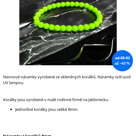
A
J
Í
T
?
od 85 Kč
až –43 %
HLEDAT
Neonové náramky vyrobené ze skleněných korálků. Náramky svítí pod
UV lampou.
D
Korálky jsou vyrobené v malé rodinné firmě na Jablonecku.
O
P
Jednotlivé korálky jsou veliké 8mm.
O
R
U
Č
U