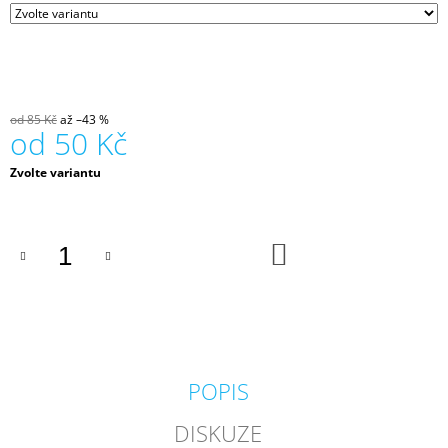
od 85 Kč
až –43 %
od
50 Kč
Měrná
Zvolte variantu
cena:
DO
KOŠÍKU
POPIS
DISKUZE