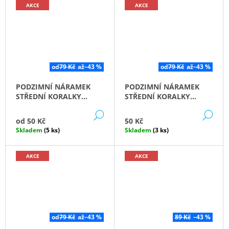
Ů
AKCE
AKCE
J
E
M
E
VÁHY
od
79 Kč
až
–43 %
od
79 Kč
až
–43 %
S
KŘIŠŤÁLEM
PODZIMNÍ NÁRAMEK
PODZIMNÍ NÁRAMEK
A
LERIMAREM
STŘEDNÍ KORALKY
STŘEDNÍ KORALKY
GREEN
KHAKI
CIHLOVÁ
DETAIL
DE
50
od
50 Kč
50 Kč
Kč
Skladem
(5 ks)
Skladem
(3 ks)
AKCE
AKCE
od
79 Kč
až
–43 %
89 Kč
–43 %