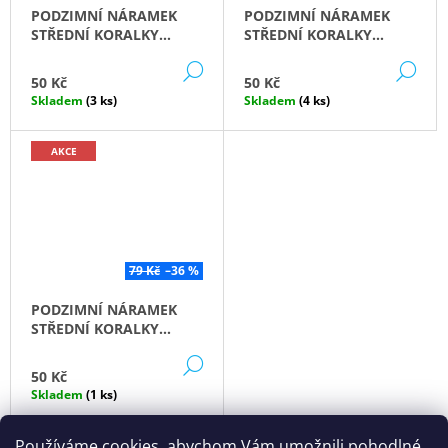
PODZIMNÍ NÁRAMEK
PODZIMNÍ NÁRAMEK
STŘEDNÍ KORALKY
STŘEDNÍ KORALKY
CITRONOVÁ TRÁVA
SVĚTLÁ VÍNOVÁ
DETAIL
DE
50 Kč
50 Kč
Skladem
(3 ks)
Skladem
(4 ks)
AKCE
79 Kč
–36 %
PODZIMNÍ NÁRAMEK
STŘEDNÍ KORALKY
HOŘČICE
DETAIL
50 Kč
Skladem
(1 ks)
Používáme cookies, abychom Vám umožnili pohodlné