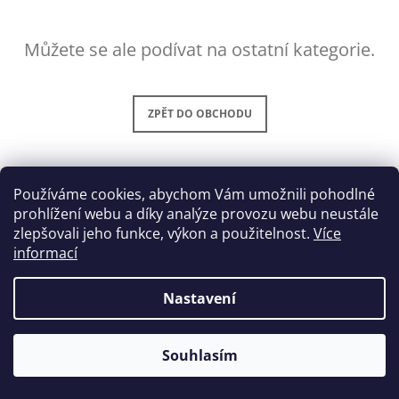
A
J
Můžete se ale podívat na ostatní kategorie.
Í
T
?
ZPĚT DO OBCHODU
Používáme cookies, abychom Vám umožnili pohodlné
HLEDAT
prohlížení webu a díky analýze provozu webu neustále
zlepšovali jeho funkce, výkon a použitelnost.
Více
informací
Z
D
© 2026 ModráMáma. Všechna práva vyhrazena.
Vytvořil Shoptet
O
Nastavení
Á
P
P
O
R
A
Souhlasím
U
T
Č
Í
U