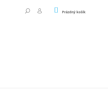
NÁKUPNÍ
HLEDAT
KOŠÍK
Prázdný košík
PŘIHLÁŠENÍ
Následující
EM