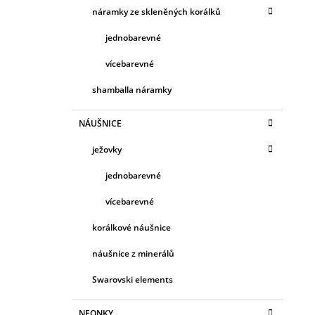
náramky ze skleněných korálků
jednobarevné
vícebarevné
shamballa náramky
NÁUŠNICE
ježovky
jednobarevné
vícebarevné
korálkové náušnice
náušnice z minerálů
Swarovski elements
NEONKY