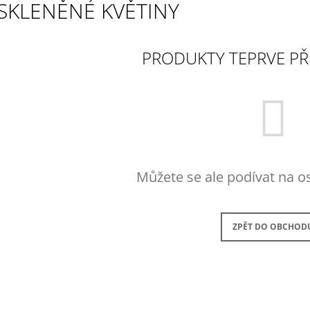
GREEN
SKLENĚNÉ KVĚTINY
50 Kč
50 Kč
PRODUKTY TEPRVE PŘ
Můžete se ale podívat na os
ZPĚT DO OBCHOD