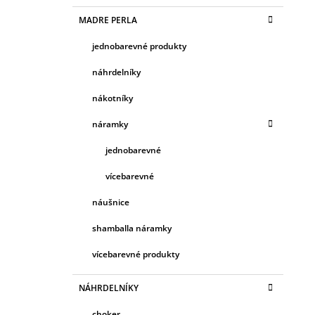
MADRE PERLA
jednobarevné produkty
náhrdelníky
nákotníky
náramky
jednobarevné
vícebarevné
náušnice
shamballa náramky
vícebarevné produkty
NÁHRDELNÍKY
choker