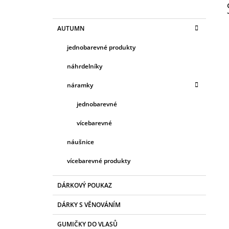
O
50 Kč
S
K
Přeskočit
AUTUMN
T
A
kategorie
T
R
jednobarevné produkty
E
A
G
náhrdelníky
N
O
R
N
náramky
I
Í
E
jednobarevné
P
A
vícebarevné
N
náušnice
E
vícebarevné produkty
L
DÁRKOVÝ POUKAZ
DÁRKY S VĚNOVÁNÍM
GUMIČKY DO VLASŮ