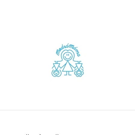
CO POTŘEBUJETE NAJÍT?
HLEDAT
DOPORUČUJEME
VÁHY S KŘIŠŤÁLEM A LERIMAREM
ŠTÍR S HEMATIT