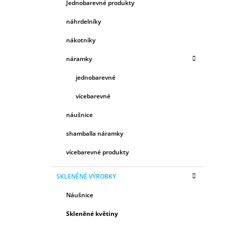
Jednobarevné produkty
náhrdelníky
nákotníky
náramky
jednobarevné
vícebarevné
náušnice
shamballa náramky
vícebarevné produkty
SKLENĚNÉ VÝROBKY
Náušnice
Skleněné květiny