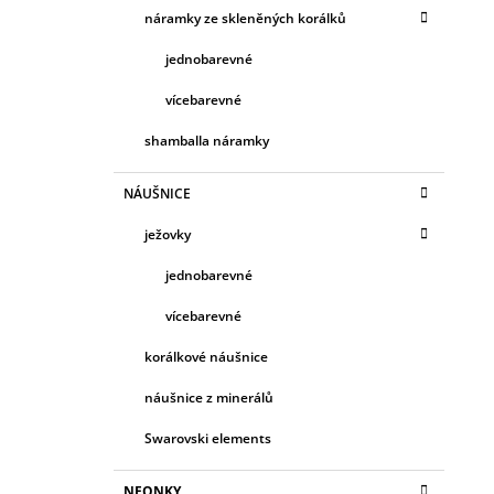
náramky ze skleněných korálků
jednobarevné
vícebarevné
shamballa náramky
NÁUŠNICE
ježovky
jednobarevné
vícebarevné
korálkové náušnice
náušnice z minerálů
Swarovski elements
NEONKY