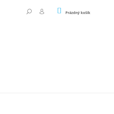
NÁKUPNÍ
HLEDAT
KOŠÍK
Prázdný košík
PŘIHLÁŠENÍ
Následující
EM