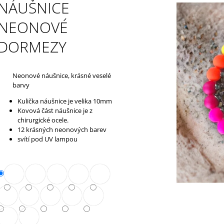
GREEN
NÁUŠNICE
50 Kč
50 Kč
NEONOVÉ
DORMEZY
Neonové náušnice, krásné veselé
barvy
Kulička náušnice je velika 10mm
Kovová část náušnice je z
chirurgické ocele.
12 krásných neonových barev
svítí pod UV lampou