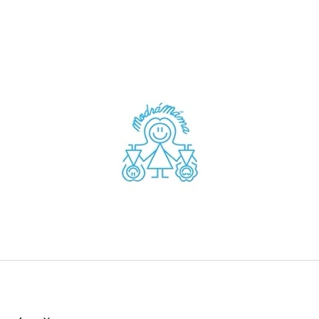
CO POTŘEBUJETE NAJÍT?
HLEDAT
DOPORUČUJEME
VÁHY S KŘIŠŤÁLEM A LERIMAREM
ŠTÍR S HEMATIT