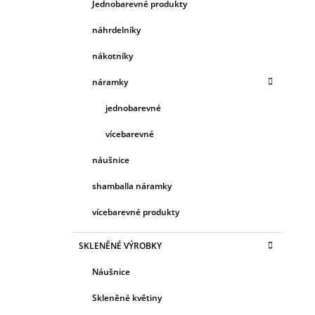
Jednobarevné produkty
náhrdelníky
nákotníky
náramky
jednobarevné
vícebarevné
náušnice
shamballa náramky
vícebarevné produkty
SKLENĚNÉ VÝROBKY
Náušnice
Skleněné květiny