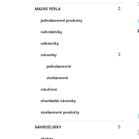
MADRE PERLA
jednobarevné produkty
náhrdelníky
c
nákotníky
náramky
jednobarevné
vícebarevné
náušnice
shamballa náramky
vícebarevné produkty
NÁHRDELNÍKY
choker