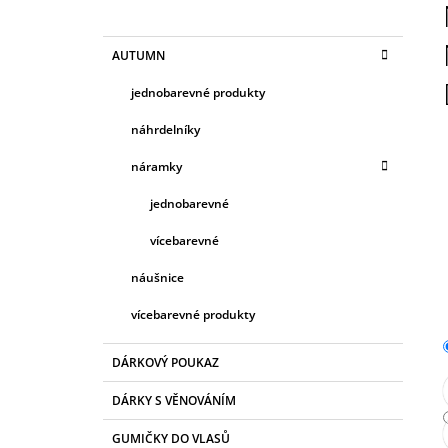
O
50 Kč
S
K
Přeskočit
AUTUMN
T
A
kategorie
T
R
jednobarevné produkty
E
A
G
náhrdelníky
N
O
R
N
náramky
I
Í
E
jednobarevné
P
A
vícebarevné
N
náušnice
E
vícebarevné produkty
L
DÁRKOVÝ POUKAZ
DÁRKY S VĚNOVÁNÍM
GUMIČKY DO VLASŮ