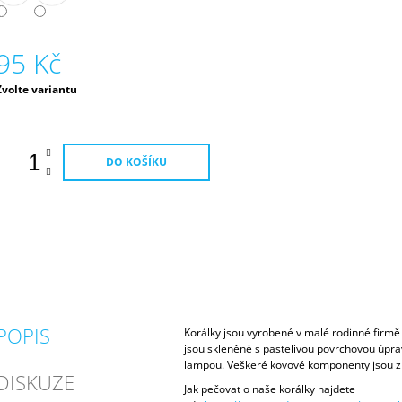
95 Kč
Měrná
Zvolte variantu
ena:
DO KOŠÍKU
POPIS
Korálky jsou vyrobené v malé rodinné firmě 
jsou skleněné s pastelivou povrchovou úprav
lampou. Veškeré kovové komponenty jsou z 
DISKUZE
Jak pečovat o naše korálky najdete